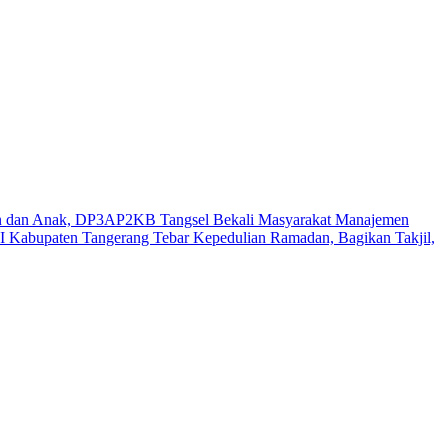
n dan Anak, DP3AP2KB Tangsel Bekali Masyarakat Manajemen
 Kabupaten Tangerang Tebar Kepedulian Ramadan, Bagikan Takjil,