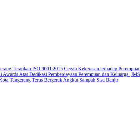
gerang Terapkan ISO 9001:2015
Cegah Kekerasan terhadap Perempua
ini Awards Atas Dedikasi Pemberdayaan Perempuan dan Keluarga
JMSI
Kota Tangerang Terus Bergerak Angkut Sampah Sisa Banjir