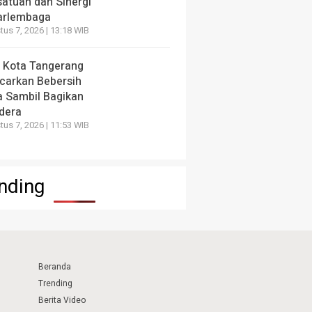
satuan dan Sinergi
arlembaga
us 7, 2026 | 13:18 WIB
 Kota Tangerang
carkan Bebersih
a Sambil Bagikan
dera
us 7, 2026 | 11:53 WIB
nding
Beranda
Trending
Berita Video