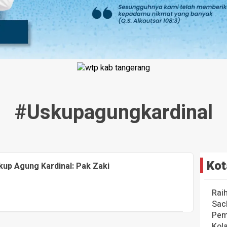
#uskupagungkardinal
Kot
skup Agung Kardinal: Pak Zaki
Rai
Sac
Pem
Kol