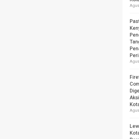
Agust
Pas
Ken
Pen
Tan
Pen
Per
Agust
Fire
Com
Dige
Aks
Kot
Agust
Lew
Kot