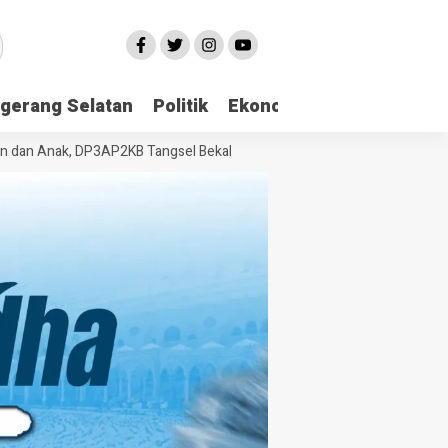
gerang Selatan
Politik
Ekonomi
Edukasi
Pari
 Anak, DP3AP2KB Tangsel Bekali Masyarakat Manajemen Stres dan Duku