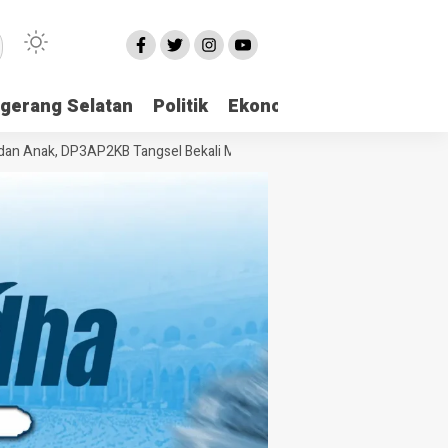
gerang Selatan
Politik
Ekonomi
Edukasi
Pari
ak, DP3AP2KB Tangsel Bekali Masyarakat Manajemen Stres dan Dukunga