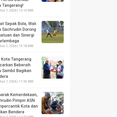
a Tangerang!
us 7, 2026 | 15:16 WIB
at Sepak Bola, Wali
a Sachrudin Dorong
satuan dan Sinergi
arlembaga
us 7, 2026 | 13:18 WIB
 Kota Tangerang
carkan Bebersih
a Sambil Bagikan
dera
us 7, 2026 | 11:53 WIB
arak Kemerdekaan,
hrudin Pimpin ASN
percantik Kota dan
ikan Bendera