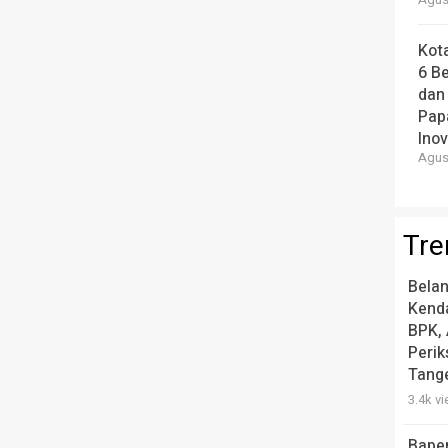
Agust
Kot
6 B
dan
Pap
Ino
Agust
Tre
Belan
Kend
BPK, 
Peri
Tang
3.4k v
Bape