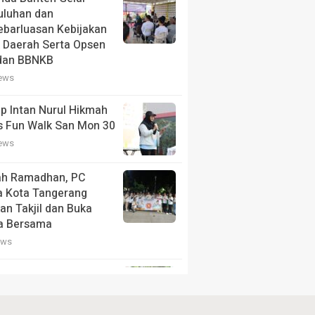
uluhan dan
barluasan Kebijakan
 Daerah Serta Opsen
dan BBNKB
iews
p Intan Nurul Hikmah
s Fun Walk San Mon 30
iews
ah Ramadhan, PC
a Kota Tangerang
an Takjil dan Buka
a Bersama
ews
 Aspirasi Mahasiswa,
nur Andra Soni Dialog
angunan dengan