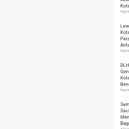
Kot
Agust
Lew
Kot
Per
Ant
Agust
DLH
Gen
Kot
Ben
Agust
Sem
Sac
Mem
Bag