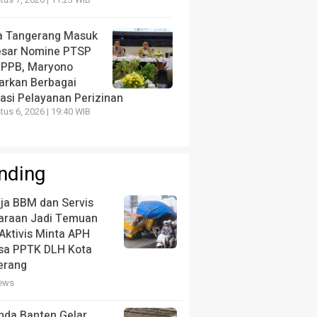
us 7, 2026 | 11:23 WIB
a Tangerang Masuk
esar Nomine PTSP
 PPB, Maryono
arkan Berbagai
vasi Pelayanan Perizinan
us 6, 2026 | 19:40 WIB
nding
ja BBM dan Servis
araan Jadi Temuan
Aktivis Minta APH
ksa PPTK DLH Kota
erang
iews
nda Banten Gelar