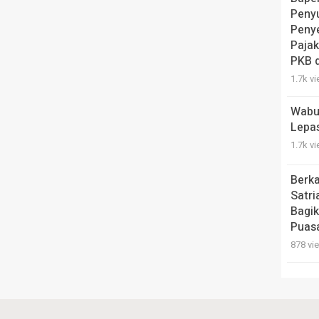
Peny
Penye
Pajak
PKB 
1.7k v
Wabu
Lepa
1.7k v
Berk
Satri
Bagik
Puas
878 vi
Serap
Guber
Pemb