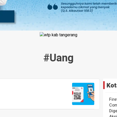
#uang
Kot
Fire
Com
Dige
Aks