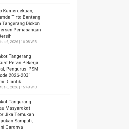
o Kemerdekaan,
umda Tirta Benteng
a Tangerang Diskon
Persen Pemasangan
Bersih
us 6, 2026 | 16:08 WIB
kot Tangerang
kuat Peran Pekerja
ial, Pengurus IPSM
iode 2026-2031
i Dilantik
us 6, 2026 | 15:48 WIB
kot Tangerang
au Masyarakat
or Jika Temukan
pukan Sampah,
ini Caranya