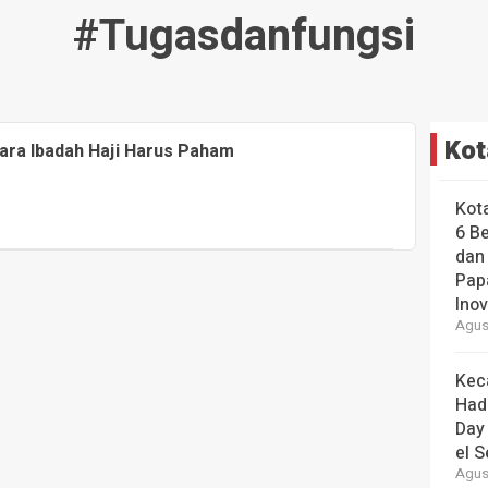
#tugasdanfungsi
Kot
ra Ibadah Haji Harus Paham
Kot
6 B
dan
Pap
Ino
Agust
Kec
Had
Day
el S
Agust