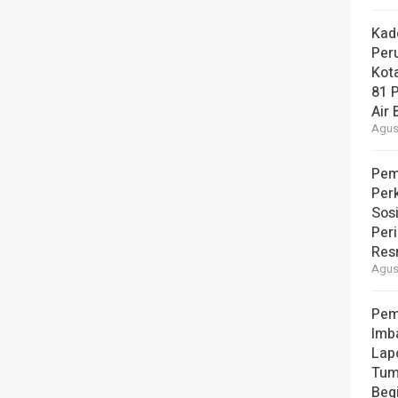
Kad
Per
Kot
81 
Air 
Agust
Pem
Per
Sos
Per
Resm
Agust
Pem
Imb
Lap
Tum
Beg