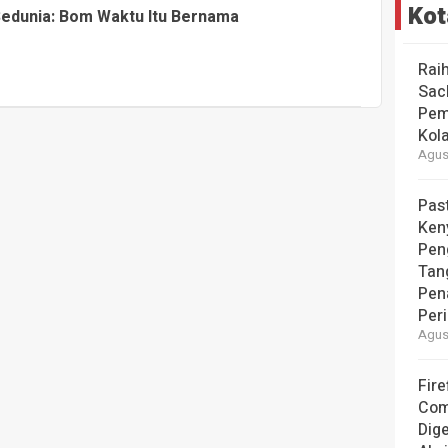
Kot
Sedunia: Bom Waktu Itu Bernama
Rai
Sac
Pem
Kol
Agust
Pas
Ken
Pen
Tan
Pen
Per
Agust
Fire
Com
Dige