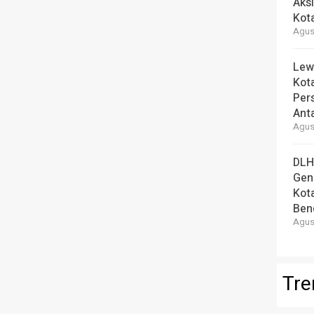
Aks
Kot
Agust
Lew
Kot
Per
Ant
Agust
DLH
Gen
Kot
Ben
Agust
Tre