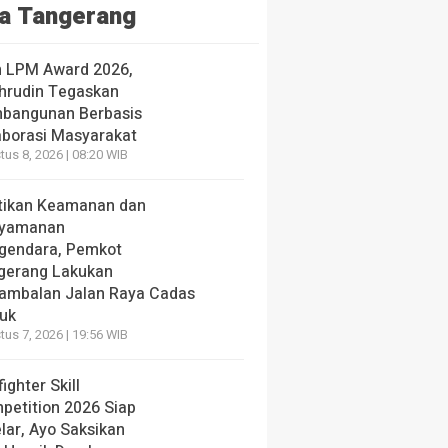
a Tangerang
h LPM Award 2026,
hrudin Tegaskan
bangunan Berbasis
aborasi Masyarakat
us 8, 2026 | 08:20 WIB
tikan Keamanan dan
yamanan
gendara, Pemkot
gerang Lakukan
ambalan Jalan Raya Cadas
iuk
us 7, 2026 | 19:56 WIB
fighter Skill
petition 2026 Siap
lar, Ayo Saksikan