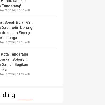
i Heroik Damkar
a Tangerang!
us 7, 2026 | 15:16 WIB
at Sepak Bola, Wali
a Sachrudin Dorong
satuan dan Sinergi
arlembaga
us 7, 2026 | 13:18 WIB
 Kota Tangerang
carkan Bebersih
a Sambil Bagikan
dera
us 7, 2026 | 11:53 WIB
nding