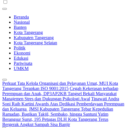
Beranda
Nasional
Banten
Kota Tangerang
Kabupaten Tangerang
Kota Tangerang Selatan
Politik
Ekonomi
Edukasi
Pariwisata
UMKM
Perkuat Tata Kelola Organisasi dan Pelayanan Umat, MUI Kota
Tangerang Terapkan ISO 9001:2015
Cegah Kekerasan terhadap
Perempuan dan Anak, DP3AP2KB Tangsel Bekali Masyarakat
Manajemen Stres dan Dukungan Psikologi Awal
Tinawati Andra
Soni Raih Kartini Awards Atas Dedikasi Pemberdayaan Perempuan
dan Keluarga
JMSI Kabupaten Tangerang Tebar Kepedulian
Ramadan, Bagikan Takjil, Sembako, hingga Santuni Yatim
Berangsur Surut, 195 Petugas DLH Kota Tangerang Terus
Bergerak Angkut Sampah Sisa Banjir