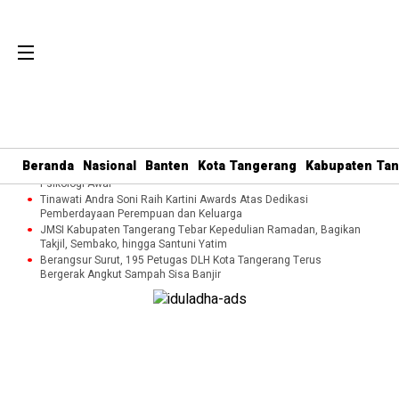
Perkuat Tata Kelola Organisasi dan Pelayanan Umat, MUI Kota
Tangerang Terapkan ISO 9001:2015
Cegah Kekerasan terhadap Perempuan dan Anak, DP3AP2KB
Beranda
Nasional
Banten
Kota Tangerang
Kabupaten Ta
Tangsel Bekali Masyarakat Manajemen Stres dan Dukungan
Psikologi Awal
Tinawati Andra Soni Raih Kartini Awards Atas Dedikasi
Pemberdayaan Perempuan dan Keluarga
JMSI Kabupaten Tangerang Tebar Kepedulian Ramadan, Bagikan
Takjil, Sembako, hingga Santuni Yatim
Berangsur Surut, 195 Petugas DLH Kota Tangerang Terus
Bergerak Angkut Sampah Sisa Banjir