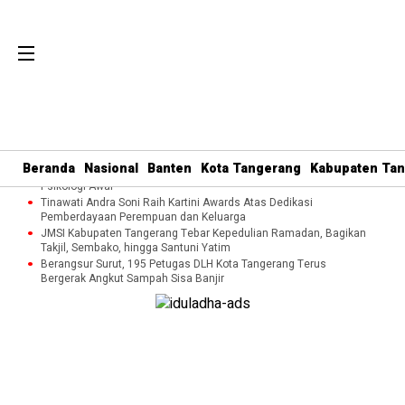
Perkuat Tata Kelola Organisasi dan Pelayanan Umat, MUI Kota
Tangerang Terapkan ISO 9001:2015
Cegah Kekerasan terhadap Perempuan dan Anak, DP3AP2KB
Beranda
Nasional
Banten
Kota Tangerang
Kabupaten Ta
Tangsel Bekali Masyarakat Manajemen Stres dan Dukungan
Psikologi Awal
Tinawati Andra Soni Raih Kartini Awards Atas Dedikasi
Pemberdayaan Perempuan dan Keluarga
JMSI Kabupaten Tangerang Tebar Kepedulian Ramadan, Bagikan
Takjil, Sembako, hingga Santuni Yatim
Berangsur Surut, 195 Petugas DLH Kota Tangerang Terus
Bergerak Angkut Sampah Sisa Banjir