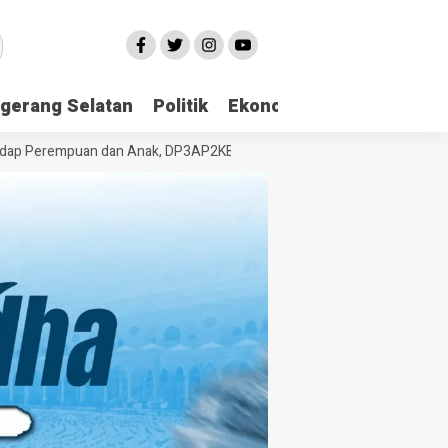
gerang Selatan
Politik
Ekonomi
Edukasi
Pari
Perempuan dan Anak, DP3AP2KB Tangsel Bekali Masyarakat Manajemen S