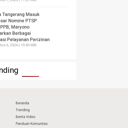
us 7, 2026 | 11:23 WIB
a Tangerang Masuk
esar Nomine PTSP
 PPB, Maryono
arkan Berbagai
vasi Pelayanan Perizinan
us 6, 2026 | 19:40 WIB
nding
Beranda
Trending
Berita Video
Panduan Komunitas