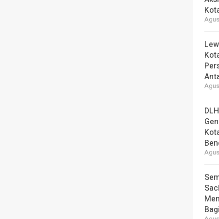
Kot
Agust
Lew
Kot
Per
Ant
Agust
DLH
Gen
Kot
Ben
Agust
Sem
Sac
Mem
Bag