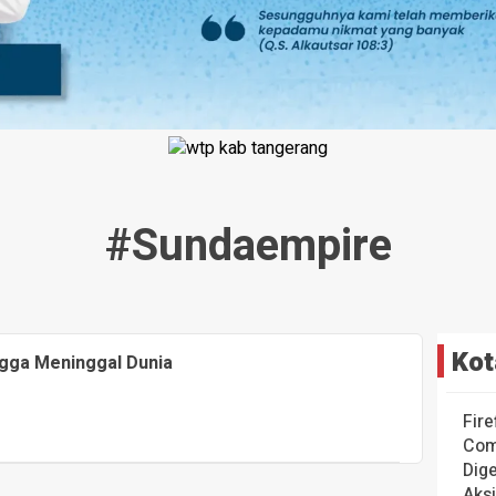
#sundaempire
Kot
gga Meninggal Dunia
Fire
Com
Dige
Aks