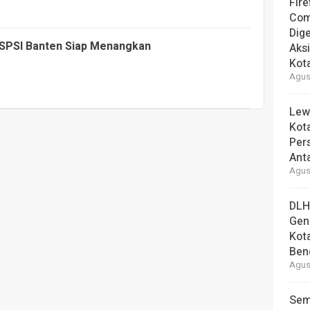
Fire
Com
Dige
 KSPSI Banten Siap Menangkan
Aks
Kot
Agust
Lew
Kot
Per
Ant
Agust
DLH
Gen
Kot
Ben
Agust
Sem