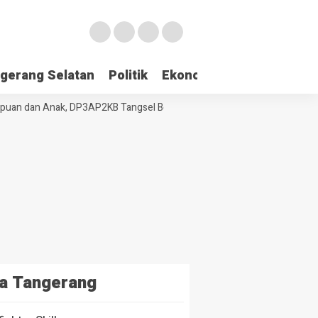
gerang Selatan
Politik
Ekonomi
Edukasi
Pari
n dan Anak, DP3AP2KB Tangsel Bekali Masyarakat Manajemen Stres da
a Tangerang