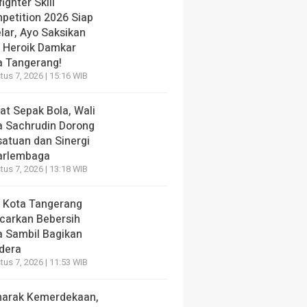
fighter Skill
petition 2026 Siap
lar, Ayo Saksikan
i Heroik Damkar
a Tangerang!
us 7, 2026 | 15:16 WIB
at Sepak Bola, Wali
a Sachrudin Dorong
satuan dan Sinergi
arlembaga
us 7, 2026 | 13:18 WIB
 Kota Tangerang
carkan Bebersih
a Sambil Bagikan
dera
us 7, 2026 | 11:53 WIB
arak Kemerdekaan,