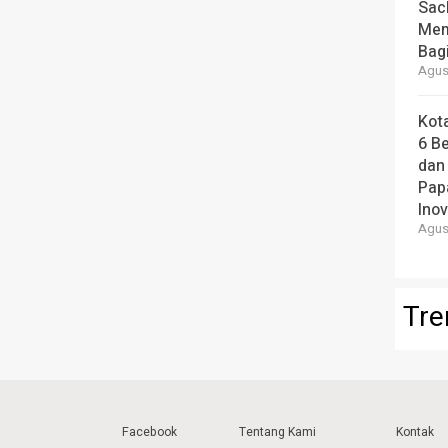
Sac
Mem
Bag
Agust
Kot
6 B
dan
Pap
Ino
Agust
Tre
Facebook
Tentang Kami
Kontak