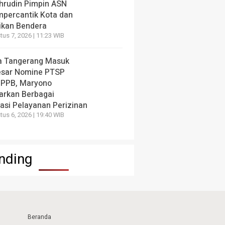
hrudin Pimpin ASN
percantik Kota dan
ikan Bendera
us 7, 2026 | 11:23 WIB
a Tangerang Masuk
esar Nomine PTSP
 PPB, Maryono
arkan Berbagai
vasi Pelayanan Perizinan
us 6, 2026 | 19:40 WIB
nding
Beranda