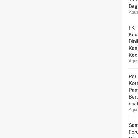
Beg
Agust
FKT
Kec
Dini
Kan
Kec
Agust
Per
Kot
Pas
Ber
saa
Agust
Sam
For