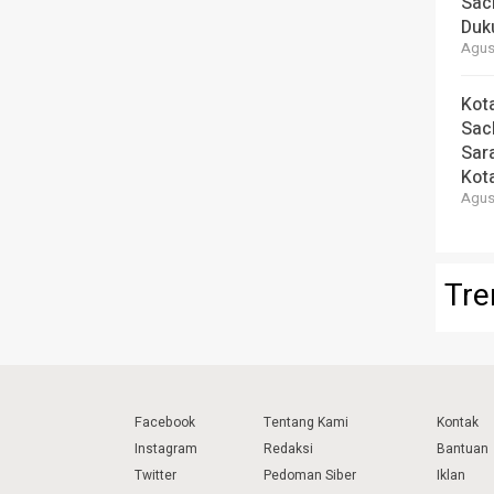
Sac
Duk
Agust
Kot
Sac
Sar
Kot
Agust
Tre
Facebook
Tentang Kami
Kontak
Instagram
Redaksi
Bantuan
Twitter
Pedoman Siber
Iklan