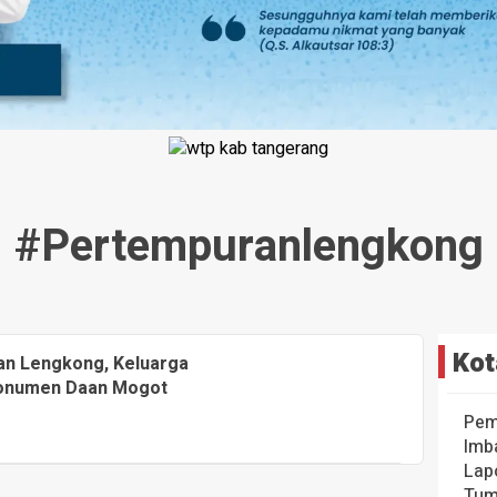
#pertempuranlengkong
Kot
an Lengkong, Keluarga
Monumen Daan Mogot
Pem
Imb
Lap
Tum