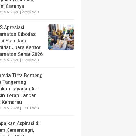
ini Caranya
us 5, 2026 | 22:23 WIB
S Apresiasi
amatan Cibodas,
lai Siap Jadi
didat Juara Kantor
amatan Sehat 2026
us 5, 2026 | 17:33 WIB
umda Tirta Benteng
a Tangerang
tikan Layanan Air
sih Tetap Lancar
t Kemarau
us 5, 2026 | 17:01 WIB
paikan Aspirasi di
um Kemendagri,