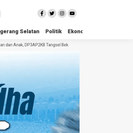
gerang Selatan
Politik
Ekonomi
Edukasi
Pari
n Anak, DP3AP2KB Tangsel Bekali Masyarakat Manajemen Stres dan Du