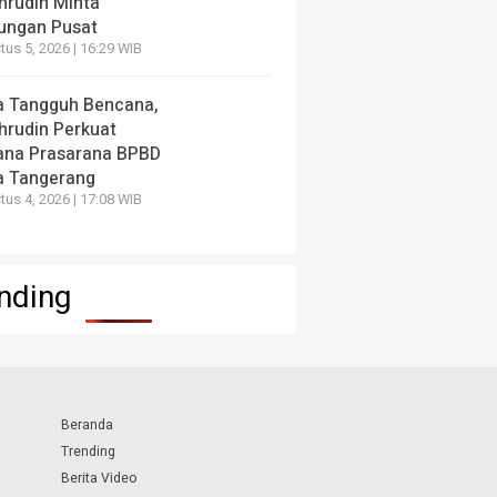
hrudin Minta
ungan Pusat
us 5, 2026 | 16:29 WIB
a Tangguh Bencana,
hrudin Perkuat
ana Prasarana BPBD
a Tangerang
us 4, 2026 | 17:08 WIB
nding
Beranda
Trending
Berita Video