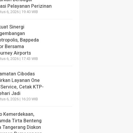
vasi Pelayanan Perizinan
us 6, 2026 | 19:40 WIB
uat Sinergi
gembangan
otropolis, Bappeda
or Bersama
urney Airports
us 6, 2026 | 17:43 WIB
amatan Cibodas
irkan Layanan One
 Service, Cetak KTP-
ehari Jadi
us 6, 2026 | 16:20 WIB
o Kemerdekaan,
umda Tirta Benteng
a Tangerang Diskon