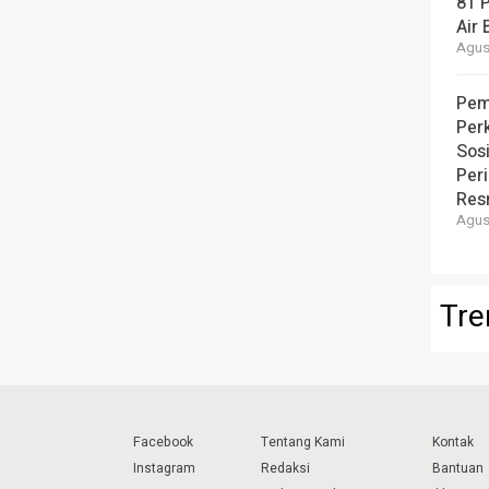
81 
Air 
Agust
Pem
Per
Sos
Per
Resm
Agust
Tre
Facebook
Tentang Kami
Kontak
Instagram
Redaksi
Bantuan