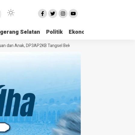
gerang Selatan
Politik
Ekonomi
Edukasi
Pari
n Anak, DP3AP2KB Tangsel Bekali Masyarakat Manajemen Stres dan Du