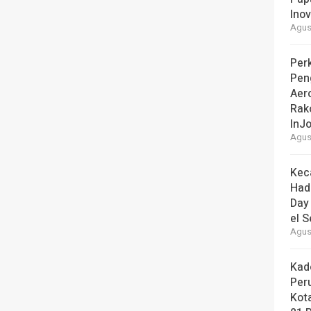
Ino
Agust
Perk
Pen
Aer
Rak
InJo
Agust
Kec
Had
Day
el S
Agust
Kad
Per
Kot