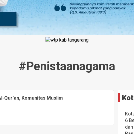
#penistaanagama
Kot
Al-Qur’an, Komunitas Muslim
Kot
6 B
dan
Pap