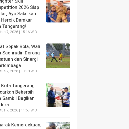
fighter Skill
petition 2026 Siap
lar, Ayo Saksikan
i Heroik Damkar
a Tangerang!
us 7, 2026 | 15:16 WIB
at Sepak Bola, Wali
a Sachrudin Dorong
satuan dan Sinergi
arlembaga
us 7, 2026 | 13:18 WIB
 Kota Tangerang
carkan Bebersih
a Sambil Bagikan
dera
us 7, 2026 | 11:53 WIB
arak Kemerdekaan,