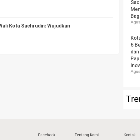
Sac
Mem
Bag
Agust
ali Kota Sachrudin: Wujudkan
Kot
6 B
dan
Pap
Ino
Agust
Tre
Facebook
Tentang Kami
Kontak