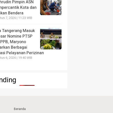
hrudin Pimpin ASN
percantik Kota dan
ikan Bendera
us 7, 2026 | 11:23 WIB
a Tangerang Masuk
esar Nomine PTSP
 PPB, Maryono
arkan Berbagai
vasi Pelayanan Perizinan
us 6, 2026 | 19:40 WIB
nding
Beranda