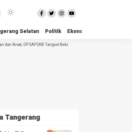
gerang Selatan
Politik
Ekonomi
Edukasi
Pari
an Anak, DP3AP2KB Tangsel Bekali Masyarakat Manajemen Stres dan D
a Tangerang