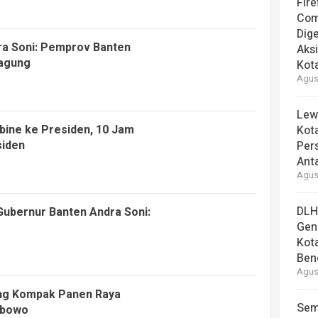
Fire
Com
Dige
ra Soni: Pemprov Banten
Aks
Jagung
Kot
Agust
Lew
bine ke Presiden, 10 Jam
Kot
siden
Per
Ant
Agust
DLH
ubernur Banten Andra Soni:
Gen
Kot
Ben
Agust
ang Kompak Panen Raya
Sem
abowo