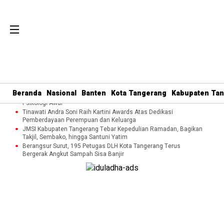
Perkuat Tata Kelola Organisasi dan Pelayanan Umat, MUI Kota
Tangerang Terapkan ISO 9001:2015
Cegah Kekerasan terhadap Perempuan dan Anak, DP3AP2KB
Beranda
Nasional
Banten
Kota Tangerang
Kabupaten Ta
Tangsel Bekali Masyarakat Manajemen Stres dan Dukungan
Psikologi Awal
Tinawati Andra Soni Raih Kartini Awards Atas Dedikasi
Pemberdayaan Perempuan dan Keluarga
JMSI Kabupaten Tangerang Tebar Kepedulian Ramadan, Bagikan
Takjil, Sembako, hingga Santuni Yatim
Berangsur Surut, 195 Petugas DLH Kota Tangerang Terus
Bergerak Angkut Sampah Sisa Banjir