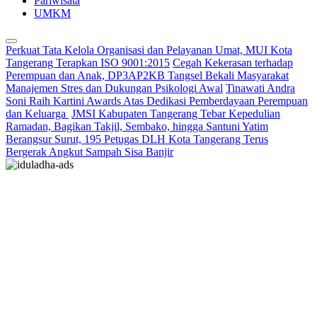
Pariwisata
UMKM
Perkuat Tata Kelola Organisasi dan Pelayanan Umat, MUI Kota
Tangerang Terapkan ISO 9001:2015
Cegah Kekerasan terhadap
Perempuan dan Anak, DP3AP2KB Tangsel Bekali Masyarakat
Manajemen Stres dan Dukungan Psikologi Awal
Tinawati Andra
Soni Raih Kartini Awards Atas Dedikasi Pemberdayaan Perempuan
dan Keluarga
JMSI Kabupaten Tangerang Tebar Kepedulian
Ramadan, Bagikan Takjil, Sembako, hingga Santuni Yatim
Berangsur Surut, 195 Petugas DLH Kota Tangerang Terus
Bergerak Angkut Sampah Sisa Banjir