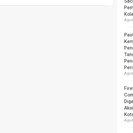
Sac
Pem
Kol
Agust
Pas
Ken
Pen
Tan
Pen
Per
Agust
Fire
Com
Dige
Aks
Kot
Agust