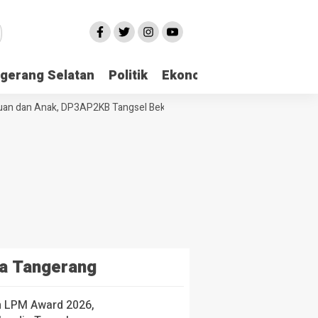
gerang Selatan
Politik
Ekonomi
Edukasi
Pari
 dan Anak, DP3AP2KB Tangsel Bekali Masyarakat Manajemen Stres dan 
a Tangerang
h LPM Award 2026,