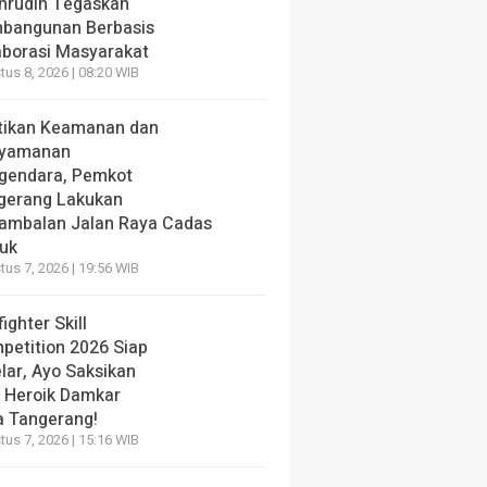
hrudin Tegaskan
bangunan Berbasis
aborasi Masyarakat
us 8, 2026 | 08:20 WIB
tikan Keamanan dan
yamanan
gendara, Pemkot
gerang Lakukan
ambalan Jalan Raya Cadas
iuk
us 7, 2026 | 19:56 WIB
fighter Skill
petition 2026 Siap
lar, Ayo Saksikan
i Heroik Damkar
a Tangerang!
us 7, 2026 | 15:16 WIB