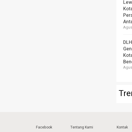
Lew
Kot
Per
Ant
Agust
DLH
Gen
Kot
Ben
Agust
Tre
Facebook
Tentang Kami
Kontak