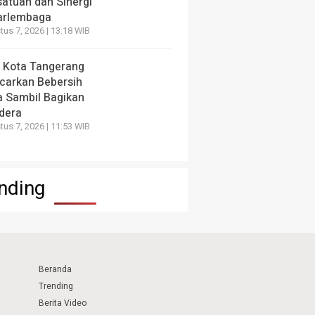
satuan dan Sinergi
arlembaga
us 7, 2026 | 13:18 WIB
 Kota Tangerang
carkan Bebersih
a Sambil Bagikan
dera
us 7, 2026 | 11:53 WIB
nding
Beranda
Trending
Berita Video