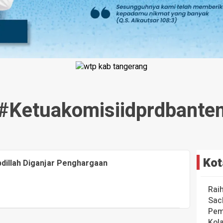
#ketuakomisiidprdbante
Kot
bdillah Diganjar Penghargaan
Rai
Sac
Pem
Kol