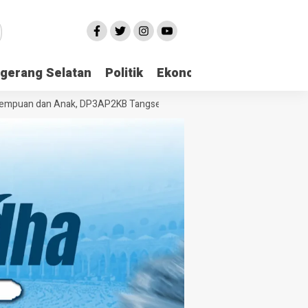
gerang Selatan
Politik
Ekonomi
Edukasi
Pari
an dan Anak, DP3AP2KB Tangsel Bekali Masyarakat Manajemen Stres da