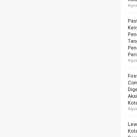
Agust
Pas
Ken
Pen
Tan
Pen
Per
Agust
Fire
Com
Dige
Aks
Kot
Agust
Lew
Kot