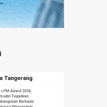
n
a Tangerang
h LPM Award 2026,
hrudin Tegaskan
bangunan Berbasis
aborasi Masyarakat