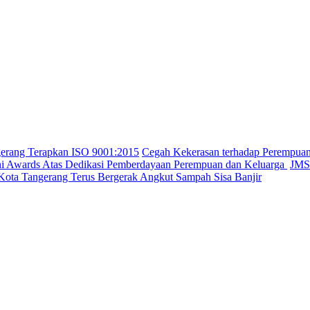
gerang Terapkan ISO 9001:2015
Cegah Kekerasan terhadap Perempua
ini Awards Atas Dedikasi Pemberdayaan Perempuan dan Keluarga
JMSI
Kota Tangerang Terus Bergerak Angkut Sampah Sisa Banjir