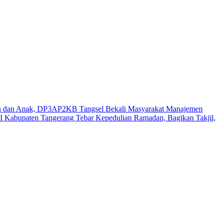
n dan Anak, DP3AP2KB Tangsel Bekali Masyarakat Manajemen
 Kabupaten Tangerang Tebar Kepedulian Ramadan, Bagikan Takjil,