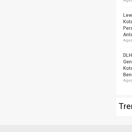
Agust
Lew
Kot
Per
Ant
Agust
DLH
Gen
Kot
Ben
Agust
Tre