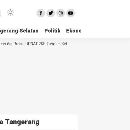
gerang Selatan
Politik
Ekonomi
Edukasi
Pari
 dan Anak, DP3AP2KB Tangsel Bekali Masyarakat Manajemen Stres dan 
a Tangerang