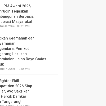
h LPM Award 2026,
hrudin Tegaskan
bangunan Berbasis
aborasi Masyarakat
us 8, 2026 | 08:20 WIB
tikan Keamanan dan
yamanan
gendara, Pemkot
gerang Lakukan
ambalan Jalan Raya Cadas
iuk
us 7, 2026 | 19:56 WIB
fighter Skill
petition 2026 Siap
lar, Ayo Saksikan
i Heroik Damkar
a Tangerang!