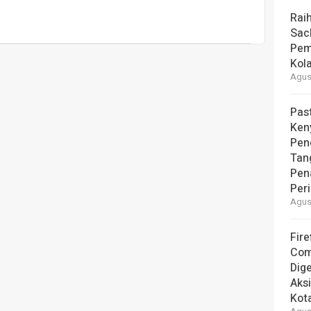
Rai
Sac
Pem
Kol
Agust
Pas
Ken
Pen
Tan
Pen
Per
Agust
Fire
Com
Dige
Aks
Kot