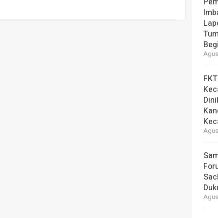
Pem
Imb
Lap
Tum
Beg
Agust
FKT
Kec
Dini
Kan
Kec
Agust
Sam
For
Sac
Duk
Agust