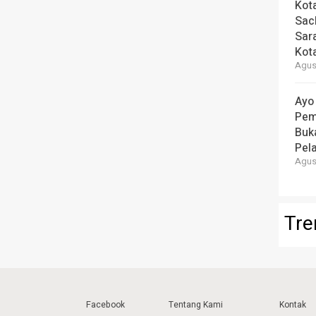
Kot
Sac
Sar
Kot
Agust
Ayo
Pem
Buk
Pela
Agust
Tre
Facebook
Tentang Kami
Kontak