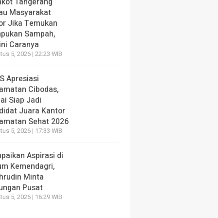
kot Tangerang
au Masyarakat
or Jika Temukan
pukan Sampah,
ini Caranya
us 5, 2026 | 22:23 WIB
S Apresiasi
amatan Cibodas,
lai Siap Jadi
didat Juara Kantor
amatan Sehat 2026
us 5, 2026 | 17:33 WIB
paikan Aspirasi di
um Kemendagri,
hrudin Minta
ungan Pusat
us 5, 2026 | 16:29 WIB