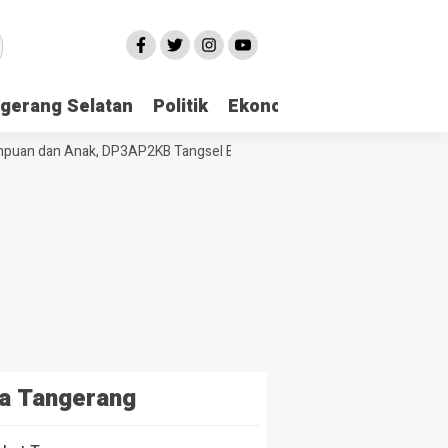
gerang Selatan
Politik
Ekonomi
Edukasi
Pari
an dan Anak, DP3AP2KB Tangsel Bekali Masyarakat Manajemen Stres da
a Tangerang