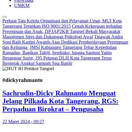
Pariwisata
UMKM
Perkuat Tata Kelola Organisasi dan Pelayanan Umat, MUI Kota
Tangerang Terapkan ISO 9001:2015
Cegah Kekerasan terhadap
Perempuan dan Anak, DP3AP2KB Tangsel Bekali Masyarakat
Manajemen Stres dan Dukungan Psikologi Awal
Tinawati Andra
Soni Raih Kartini Awards Atas Dedikasi Pemberdayaan Perempuan
dan Keluarga
JMSI Kabupaten Tangerang Tebar Kepedulian
Ramadan, Bagikan Takjil, Sembako, hingga Santuni Yatim
Berangsur Surut, 195 Petugas DLH Kota Tangerang Terus
Bergerak Angkut Sampah Sisa Banjir
#dickyrahmanto
Sachrudin-Dicky Rahmanto Menguat
Jelang Pilkada Kota Tangerang, RGS:
Perpaduan Birokrat – Pengusaha
22 Maret 2024 - 09:27