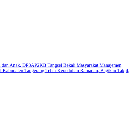
n dan Anak, DP3AP2KB Tangsel Bekali Masyarakat Manajemen
 Kabupaten Tangerang Tebar Kepedulian Ramadan, Bagikan Takjil,