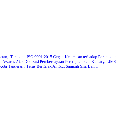
gerang Terapkan ISO 9001:2015
Cegah Kekerasan terhadap Perempua
ini Awards Atas Dedikasi Pemberdayaan Perempuan dan Keluarga
JMSI
Kota Tangerang Terus Bergerak Angkut Sampah Sisa Banjir