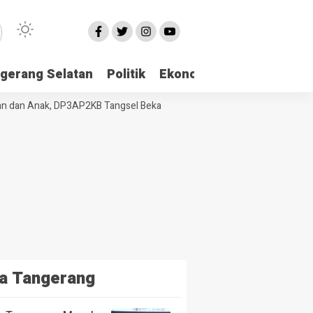
gerang Selatan
Politik
Ekonomi
Edukasi
Pari
n Anak, DP3AP2KB Tangsel Bekali Masyarakat Manajemen Stres dan Du
a Tangerang