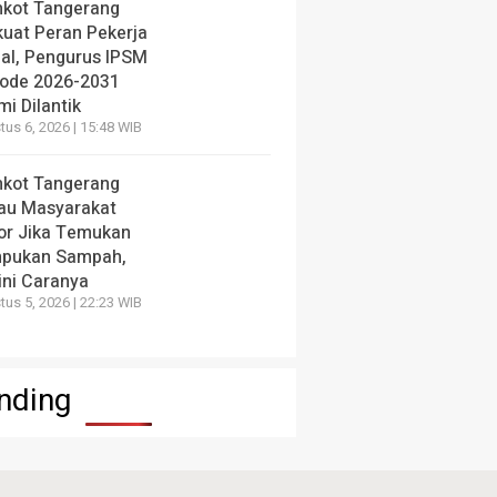
kot Tangerang
kuat Peran Pekerja
ial, Pengurus IPSM
iode 2026-2031
i Dilantik
us 6, 2026 | 15:48 WIB
kot Tangerang
au Masyarakat
or Jika Temukan
pukan Sampah,
ini Caranya
us 5, 2026 | 22:23 WIB
nding