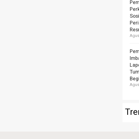
Pem
Per
Sos
Per
Resm
Agust
Pem
Imb
Lap
Tum
Beg
Agust
Tre