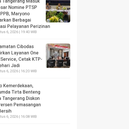
a Tangerang Masuk
esar Nomine PTSP
 PPB, Maryono
arkan Berbagai
vasi Pelayanan Perizinan
us 6, 2026 | 19:40 WIB
amatan Cibodas
irkan Layanan One
 Service, Cetak KTP-
ehari Jadi
us 6, 2026 | 16:20 WIB
o Kemerdekaan,
umda Tirta Benteng
a Tangerang Diskon
Persen Pemasangan
Bersih
us 6, 2026 | 16:08 WIB