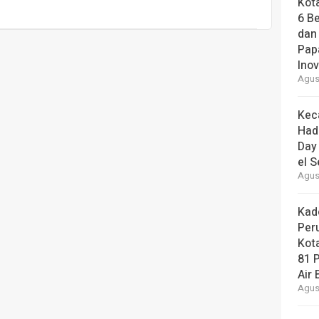
Kot
6 B
dan
Pap
Ino
Agust
Kec
Had
Day
el S
Agust
Kad
Per
Kot
81 
Air 
Agust