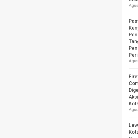
Agust
Pas
Ken
Pen
Tan
Pen
Per
Agust
Fire
Com
Dige
Aks
Kot
Agust
Lew
Kot