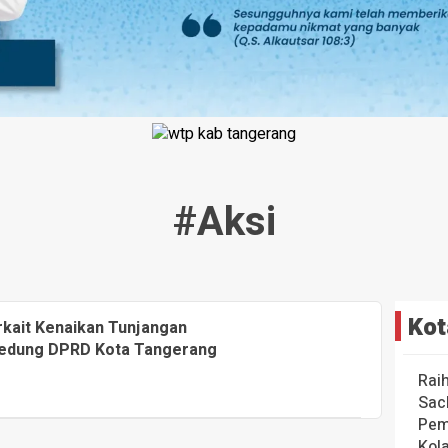
#aksi
Kot
rkait Kenaikan Tunjangan
Gedung DPRD Kota Tangerang
Rai
Sac
Pem
Kol