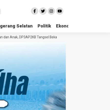
gerang Selatan
Politik
Ekonomi
Edukasi
Pari
 Anak, DP3AP2KB Tangsel Bekali Masyarakat Manajemen Stres dan Duk