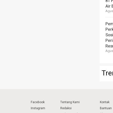
81 
Air 
Agust
Pem
Per
Sos
Per
Resm
Agust
Tre
Facebook
Tentang Kami
Kontak
Instagram
Redaksi
Bantuan