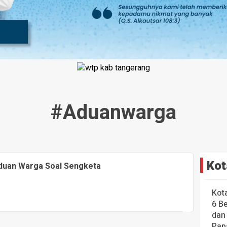
#aduanwarga
Kot
duan Warga Soal Sengketa
Kot
6 B
dan
Pap