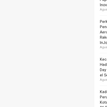
Ino
Agust
Perk
Pen
Aer
Rak
InJo
Agust
Kec
Had
Day
el S
Agust
Kad
Per
Kot