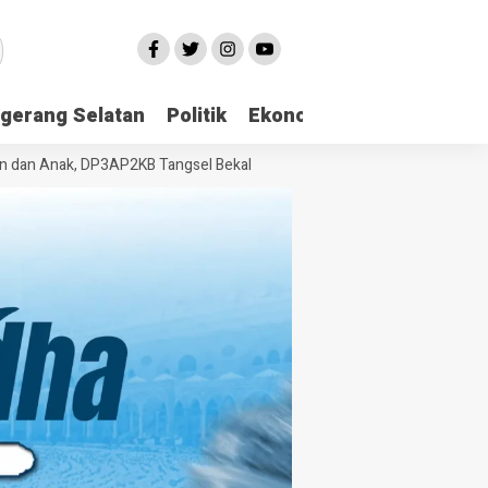
gerang Selatan
Politik
Ekonomi
Edukasi
Pari
 Anak, DP3AP2KB Tangsel Bekali Masyarakat Manajemen Stres dan Duku