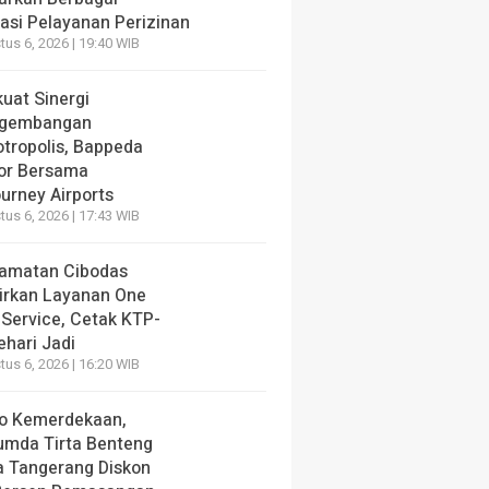
vasi Pelayanan Perizinan
us 6, 2026 | 19:40 WIB
uat Sinergi
gembangan
otropolis, Bappeda
or Bersama
urney Airports
us 6, 2026 | 17:43 WIB
amatan Cibodas
irkan Layanan One
 Service, Cetak KTP-
ehari Jadi
us 6, 2026 | 16:20 WIB
o Kemerdekaan,
umda Tirta Benteng
a Tangerang Diskon