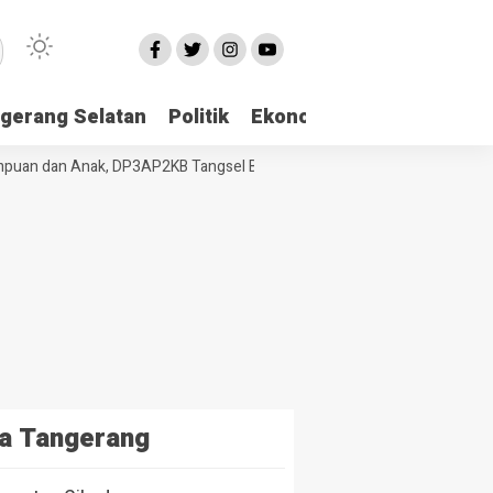
gerang Selatan
Politik
Ekonomi
Edukasi
Pari
n dan Anak, DP3AP2KB Tangsel Bekali Masyarakat Manajemen Stres da
a Tangerang