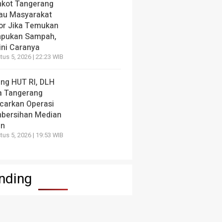
kot Tangerang
au Masyarakat
or Jika Temukan
pukan Sampah,
ini Caranya
us 5, 2026 | 22:23 WIB
ang HUT RI, DLH
a Tangerang
carkan Operasi
bersihan Median
an
us 5, 2026 | 19:53 WIB
nding