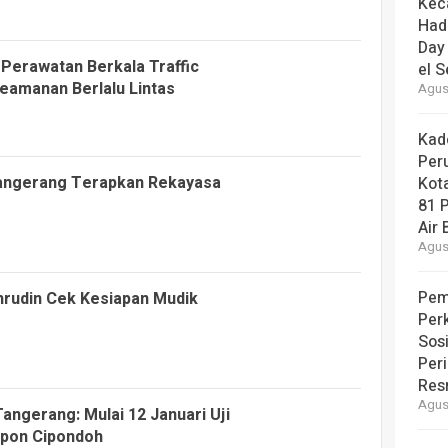
Kec
Had
Day
Perawatan Berkala Traffic
el S
Keamanan Berlalu Lintas
Agust
Kad
Per
Tangerang Terapkan Rekayasa
Kot
81 
Air 
Agust
Pem
hrudin Cek Kesiapan Mudik
Per
Sos
Per
Resm
Agust
angerang: Mulai 12 Januari Uji
Sipon Cipondoh