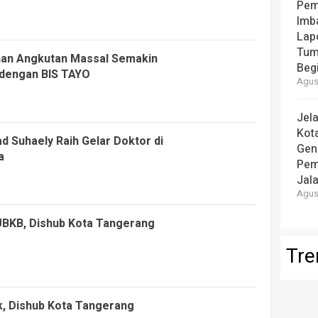
Pem
Imb
Lap
Tum
nan Angkutan Massal Semakin
Beg
 dengan BIS TAYO
Agust
Jel
Kot
 Suhaely Raih Gelar Doktor di
Gen
a
Pem
Jal
Agust
UBKB, Dishub Kota Tangerang
Tre
, Dishub Kota Tangerang