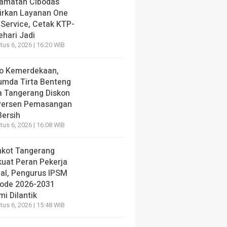
amatan Cibodas
irkan Layanan One
 Service, Cetak KTP-
ehari Jadi
us 6, 2026 | 16:20 WIB
o Kemerdekaan,
umda Tirta Benteng
a Tangerang Diskon
Persen Pemasangan
Bersih
us 6, 2026 | 16:08 WIB
kot Tangerang
kuat Peran Pekerja
ial, Pengurus IPSM
iode 2026-2031
i Dilantik
us 6, 2026 | 15:48 WIB