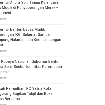
ernur Andra Soni Tinjau Kelancaran
s Mudik di Penyeberangan Merak–
auheni
views
ernur Banten Lepas Mudik
arengan IKG: Selamat Sampai
pung Halaman dan Kembali dengan
at
views
i Kebaya Nasional, Gubernur Banten
ra Soni: Simbol Identitas Perempuan
onesia
views
kah Ramadhan, PC Satria Kota
gerang Bagikan Takjil dan Buka
sa Bersama
views