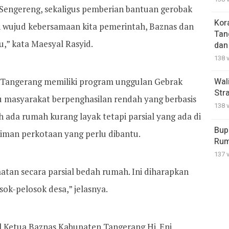
 Sengereng, sekaligus pemberian bantuan gerobak
Kor
 wujud kebersamaan kita pemerintah, Baznas dan
Tan
,” kata Maesyal Rasyid.
dan
138 
Tangerang memiliki program unggulan Gebrak
Wal
Str
masyarakat berpenghasilan rendah yang berbasis
138 
h ada rumah kurang layak tetapi parsial yang ada di
Bup
man perkotaan yang perlu dibantu.
Rum
137 
atan secara parsial bedah rumah. Ini diharapkan
ok-pelosok desa,” jelasnya.
 Ketua Baznas Kabupaten Tangerang Hj. Eni