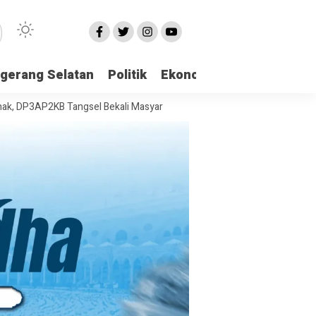
gerang Selatan
Politik
Ekonomi
Edukasi
Pari
KB Tangsel Bekali Masyarakat Manajemen Stres dan Dukungan Psikolo