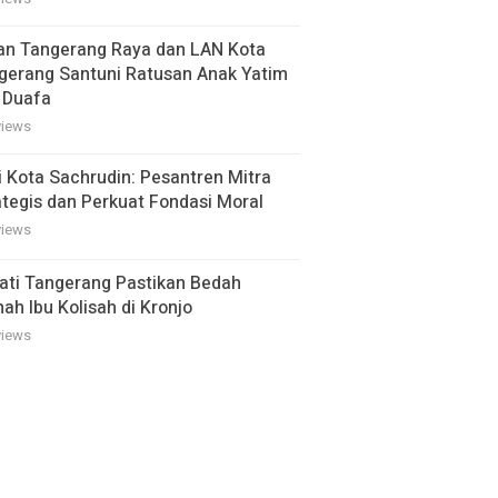
an Tangerang Raya dan LAN Kota
gerang Santuni Ratusan Anak Yatim
 Duafa
views
i Kota Sachrudin: Pesantren Mitra
ategis dan Perkuat Fondasi Moral
views
ati Tangerang Pastikan Bedah
ah Ibu Kolisah di Kronjo
views