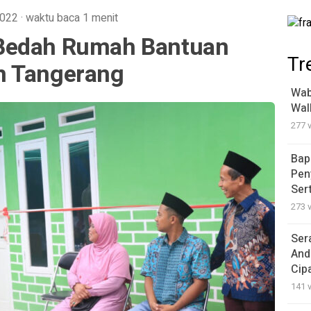
2022
·
waktu baca 1 menit
Bedah Rumah Bantuan
Tr
n Tangerang
Wab
Wal
277 
Bap
Pen
Ser
273 
Ser
And
Cip
141 