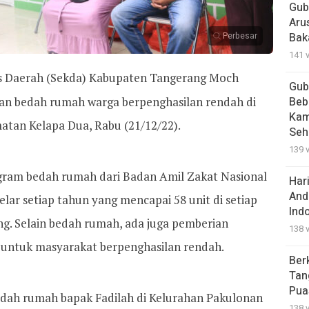
Gub
Aru
Perbesar
Bak
141 
is Daerah (Sekda) Kabupaten Tangerang Moch
Gub
an bedah rumah warga berpenghasilan rendah di
Beb
Kam
atan Kelapa Dua, Rabu (21/12/22).
Seh
139 
am bedah rumah dari Badan Amil Zakat Nasional
Har
And
lar setiap tahun yang mencapai 58 unit di setiap
Ind
. Selain bedah rumah, ada juga pemberian
138 
untuk masyarakat berpenghasilan rendah.
Ber
Tan
Pua
edah rumah bapak Fadilah di Kelurahan Pakulonan
138 