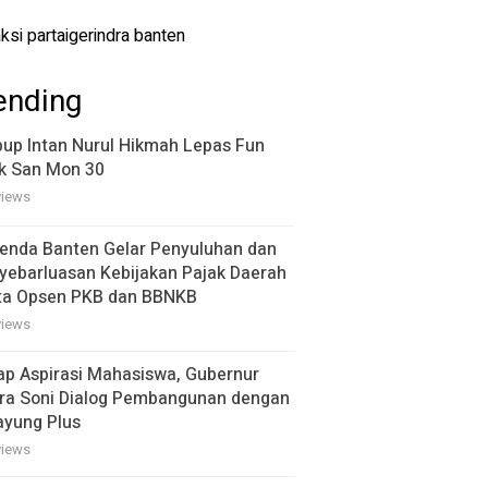
ending
up Intan Nurul Hikmah Lepas Fun
k San Mon 30
views
enda Banten Gelar Penyuluhan dan
yebarluasan Kebijakan Pajak Daerah
ta Opsen PKB dan BBNKB
views
ap Aspirasi Mahasiswa, Gubernur
ra Soni Dialog Pembangunan dengan
ayung Plus
views