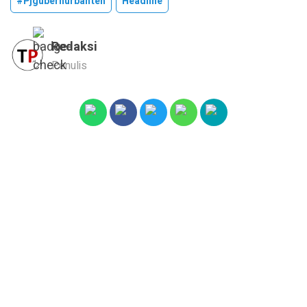
#pjgubernurbanten
Headline
Redaksi
Penulis