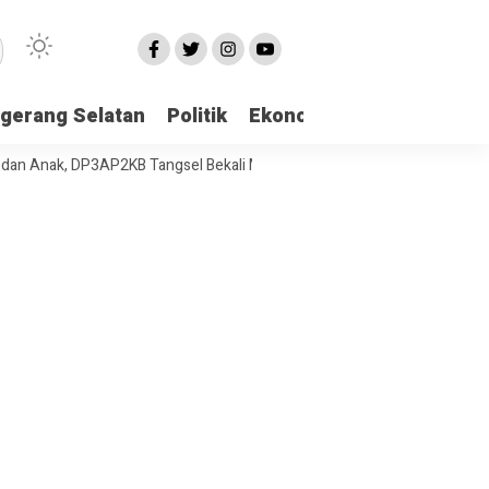
gerang Selatan
Politik
Ekonomi
Edukasi
Pari
ak, DP3AP2KB Tangsel Bekali Masyarakat Manajemen Stres dan Dukung