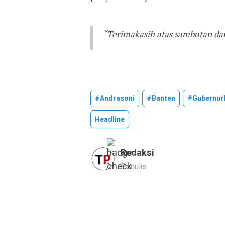
“Terimakasih atas sambutan da
#andrasoni
#banten
#gubernur
Headline
Redaksi
Penulis