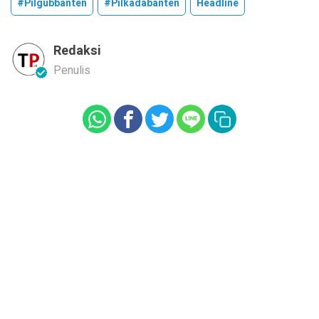
#pilgubbanten
#pilkadabanten
Headline
Redaksi
Penulis