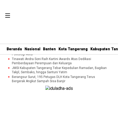
Perkuat Tata Kelola Organisasi dan Pelayanan Umat, MUI Kota
Tangerang Terapkan ISO 9001:2015
Cegah Kekerasan terhadap Perempuan dan Anak, DP3AP2KB
Beranda
Nasional
Banten
Kota Tangerang
Kabupaten Ta
Tangsel Bekali Masyarakat Manajemen Stres dan Dukungan
Psikologi Awal
Tinawati Andra Soni Raih Kartini Awards Atas Dedikasi
Pemberdayaan Perempuan dan Keluarga
JMSI Kabupaten Tangerang Tebar Kepedulian Ramadan, Bagikan
Takjil, Sembako, hingga Santuni Yatim
Berangsur Surut, 195 Petugas DLH Kota Tangerang Terus
Bergerak Angkut Sampah Sisa Banjir