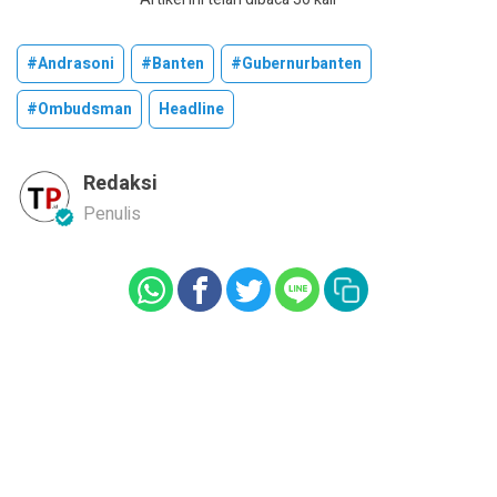
#andrasoni
#banten
#gubernurbanten
#ombudsman
Headline
Redaksi
Penulis