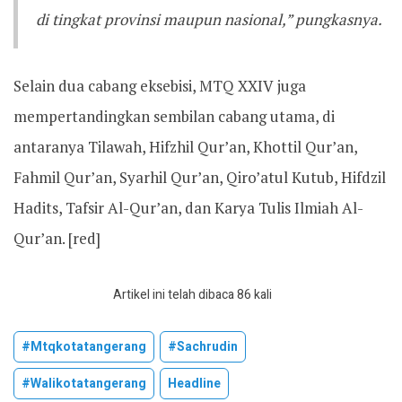
di tingkat provinsi maupun nasional,” pungkasnya.
Selain dua cabang eksebisi, MTQ XXIV juga
mempertandingkan sembilan cabang utama, di
antaranya Tilawah, Hifzhil Qur’an, Khottil Qur’an,
Fahmil Qur’an, Syarhil Qur’an, Qiro’atul Kutub, Hifdzil
Hadits, Tafsir Al-Qur’an, dan Karya Tulis Ilmiah Al-
Qur’an. [red]
Artikel ini telah dibaca 86 kali
#mtqkotatangerang
#sachrudin
#walikotatangerang
Headline