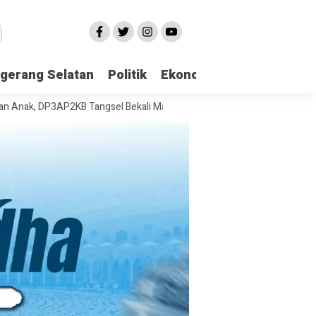
gerang Selatan
Politik
Ekonomi
Edukasi
Pari
 DP3AP2KB Tangsel Bekali Masyarakat Manajemen Stres dan Dukungan P