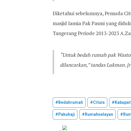
Diketahui sebelumnya, Pemuda Cit
masjid lansia Pak Pasmi yang didu
Tangerang Periode 2013-2023 A.Zak
“Untuk bedah rumah pak Wasto
dilancarkan,” tandas Lukman. [r
#bedahrumah
#cituis
#kabupat
#pakuhaji
#rumahnelayan
#rum