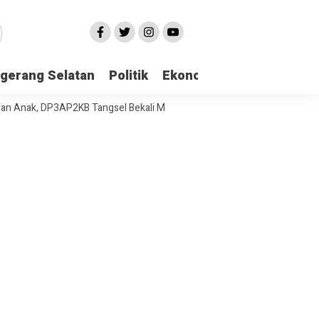
gerang Selatan
Politik
Ekonomi
Edukasi
Pari
, DP3AP2KB Tangsel Bekali Masyarakat Manajemen Stres dan Dukungan 