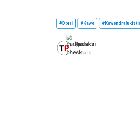
#dprri
#kawe
#kawendralukisti
Redaksi
Penulis