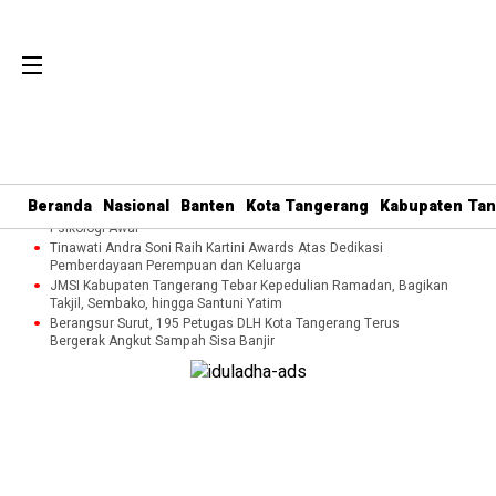
Perkuat Tata Kelola Organisasi dan Pelayanan Umat, MUI Kota
Tangerang Terapkan ISO 9001:2015
Cegah Kekerasan terhadap Perempuan dan Anak, DP3AP2KB
Beranda
Nasional
Banten
Kota Tangerang
Kabupaten Ta
Tangsel Bekali Masyarakat Manajemen Stres dan Dukungan
Psikologi Awal
Tinawati Andra Soni Raih Kartini Awards Atas Dedikasi
Pemberdayaan Perempuan dan Keluarga
JMSI Kabupaten Tangerang Tebar Kepedulian Ramadan, Bagikan
Takjil, Sembako, hingga Santuni Yatim
Berangsur Surut, 195 Petugas DLH Kota Tangerang Terus
Bergerak Angkut Sampah Sisa Banjir