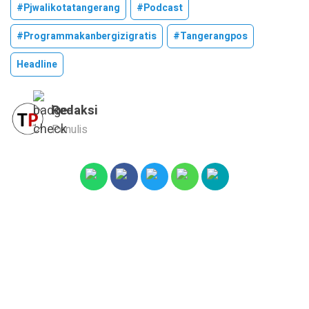
#pjwalikotatangerang
#podcast
#programmakanbergizigratis
#tangerangpos
Headline
Redaksi
Penulis