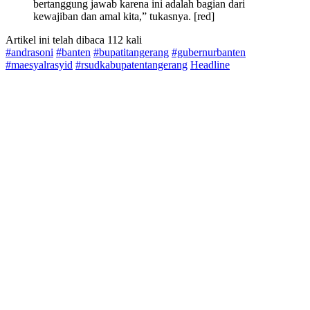
bertanggung jawab karena ini adalah bagian dari
kewajiban dan amal kita,” tukasnya. [red]
Artikel ini telah dibaca 112 kali
#andrasoni
#banten
#bupatitangerang
#gubernurbanten
#maesyalrasyid
#rsudkabupatentangerang
Headline