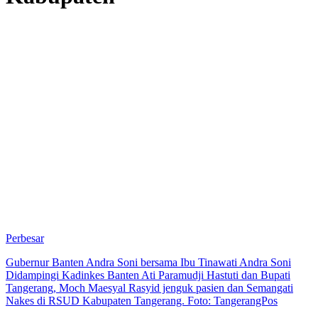
Perbesar
Gubernur Banten Andra Soni bersama Ibu Tinawati Andra Soni
Didampingi Kadinkes Banten Ati Paramudji Hastuti dan Bupati
Tangerang, Moch Maesyal Rasyid jenguk pasien dan Semangati
Nakes di RSUD Kabupaten Tangerang. Foto: TangerangPos