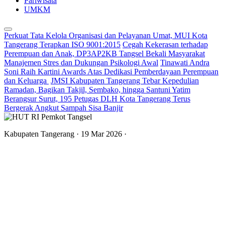
Pariwisata
UMKM
Perkuat Tata Kelola Organisasi dan Pelayanan Umat, MUI Kota
Tangerang Terapkan ISO 9001:2015
Cegah Kekerasan terhadap
Perempuan dan Anak, DP3AP2KB Tangsel Bekali Masyarakat
Manajemen Stres dan Dukungan Psikologi Awal
Tinawati Andra
Soni Raih Kartini Awards Atas Dedikasi Pemberdayaan Perempuan
dan Keluarga
JMSI Kabupaten Tangerang Tebar Kepedulian
Ramadan, Bagikan Takjil, Sembako, hingga Santuni Yatim
Berangsur Surut, 195 Petugas DLH Kota Tangerang Terus
Bergerak Angkut Sampah Sisa Banjir
Kabupaten Tangerang
· 19 Mar 2026
·