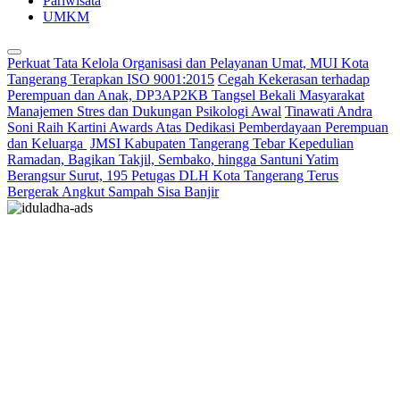
Pariwisata
UMKM
Perkuat Tata Kelola Organisasi dan Pelayanan Umat, MUI Kota
Tangerang Terapkan ISO 9001:2015
Cegah Kekerasan terhadap
Perempuan dan Anak, DP3AP2KB Tangsel Bekali Masyarakat
Manajemen Stres dan Dukungan Psikologi Awal
Tinawati Andra
Soni Raih Kartini Awards Atas Dedikasi Pemberdayaan Perempuan
dan Keluarga
JMSI Kabupaten Tangerang Tebar Kepedulian
Ramadan, Bagikan Takjil, Sembako, hingga Santuni Yatim
Berangsur Surut, 195 Petugas DLH Kota Tangerang Terus
Bergerak Angkut Sampah Sisa Banjir