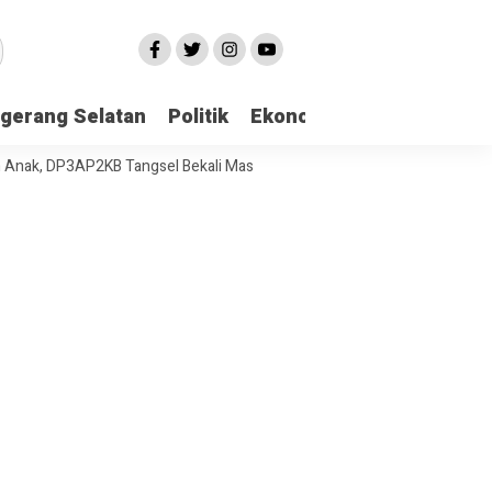
gerang Selatan
Politik
Ekonomi
Edukasi
Pari
P3AP2KB Tangsel Bekali Masyarakat Manajemen Stres dan Dukungan Ps