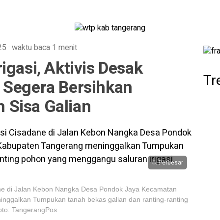
025
·
waktu baca 1 menit
igasi, Aktivis Desak
Tr
 Segera Bersihkan
 Sisa Galian
Perbesar
dane di Jalan Kebon Nangka Desa Pondok Jaya Kecamatan
nggalkan Tumpukan tanah bekas galian dan ranting-ranting
oto: TangerangPos