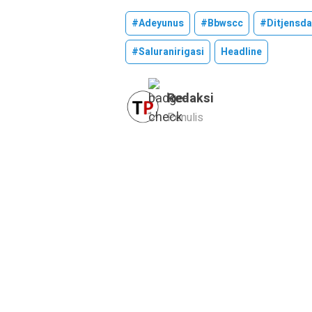
#adeyunus
#bbwscc
#ditjensda
#saluranirigasi
Headline
Redaksi
Penulis