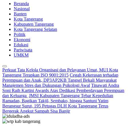
Beranda
Nasional
Banten
Kota Tangerang
Kabupaten Tangerang
Kota Tangerang Selatan
Politik
Ekonomi
Edukasi
Pariwisata
UMKM
Perkuat Tata Kelola Organisasi dan Pelayanan Umat, MUI Kota
Tangerang Terapkan ISO 9001:2015
Cegah Kekerasan terhadap
Perempuan dan Anak, DP3AP2KB Tangsel Bekali Masyarakat
Manajemen Stres dan Dukungan Psikologi Awal
Tinawati Andra
Soni Raih Kartini Awards Atas Dedikasi Pemberdayaan Perempuan
dan Keluarga
JMSI Kabupaten Tangerang Tebar Kepedulian
Ramadan, Bagikan Takjil, Sembako, hingga Santuni Yatim
Berangsur Surut, 195 Petugas DLH Kota Tangerang Terus
Bergerak Angkut Sampah Sisa Banjir