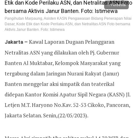
Perbesar
Pangihutan Marpaung, Asisten KASN Pengawasan Bidang Penerapan Nilai
Dasar, Kode Etik dan Kode Perilaku ASN, dan Netralitas ASN Foto bersama
Aktivis Janur Banten. Foto: Istimewa
Jakarta –
Kawal Laporan Dugaan Pelanggaran
Netralitas ASN yang dilakukan oleh Pj. Gubernur
Banten Al Muktabar, Kelompok Masyarakat yang
tergabung dalam Jaringan Nurani Rakyat (Janur)
Banten menggelar aksi simpatik dan teaterikal
didepan Kantor Komisi Apatur Sipil Negara (KASN) Jl.
Letjen M.T. Haryono No.Kav. 52-53 Cikoko, Pancoran,
Jakarta Selatan. Senin,(22/05/2023).