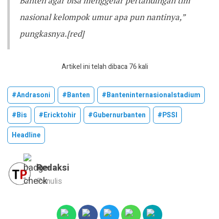
Banten agar bisa menggelar pertandingan tim
nasional kelompok umur apa pun nantinya,”
pungkasnya.[red]
Artikel ini telah dibaca 76 kali
#andrasoni
#banten
#banteninternasionalstadium
#bis
#ericktohir
#gubernurbanten
#PSSI
Headline
Redaksi
Penulis