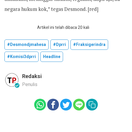
negara hukum kok,” tegas Desmond. [red]
Artikel ini telah dibaca 20 kali
#desmondjmahesa
#dprri
#fraksigerindra
#komisi3dprri
Headline
Redaksi
Penulis