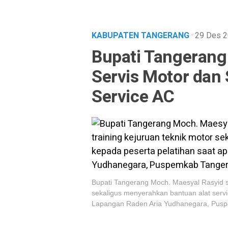
KABUPATEN TANGERANG
· 29 Des 
Bupati Tangerang
Servis Motor dan
Service AC
Bupati Tangerang Moch. Maesyal Rasyid sa
sekaligus menyerahkan bantuan alat servi
Lapangan Raden Aria Yudhanegara, Puspe