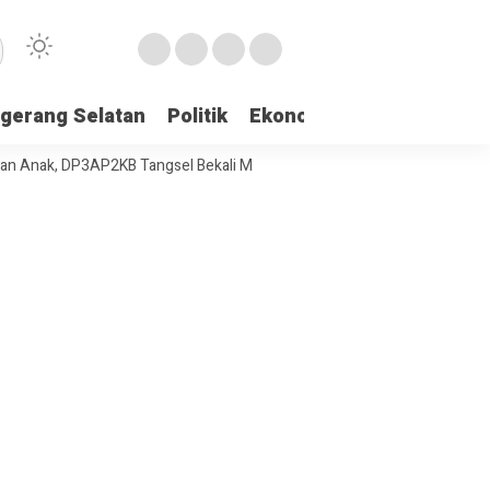
gerang Selatan
Politik
Ekonomi
Edukasi
Pari
 DP3AP2KB Tangsel Bekali Masyarakat Manajemen Stres dan Dukungan 