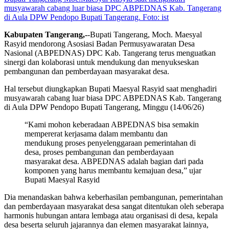
musyawarah cabang luar biasa DPC ABPEDNAS Kab. Tangerang
di Aula DPW Pendopo Bupati Tangerang. Foto: ist
Kabupaten Tangerang,-
-Bupati Tangerang, Moch. Maesyal
Rasyid mendorong Asosiasi Badan Permusyawaratan Desa
Nasional (ABPEDNAS) DPC Kab. Tangerang terus menguatkan
sinergi dan kolaborasi untuk mendukung dan menyukseskan
pembangunan dan pemberdayaan masyarakat desa.
Hal tersebut diungkapkan Bupati Maesyal Rasyid saat menghadiri
musyawarah cabang luar biasa DPC ABPEDNAS Kab. Tangerang
di Aula DPW Pendopo Bupati Tangerang, Minggu (14/06/26)
“Kami mohon keberadaan ABPEDNAS bisa semakin
mempererat kerjasama dalam membantu dan
mendukung proses penyelenggaraan pemerintahan di
desa, proses pembangunan dan pemberdayaan
masyarakat desa. ABPEDNAS adalah bagian dari pada
komponen yang harus membantu kemajuan desa,” ujar
Bupati Maesyal Rasyid
Dia menandaskan bahwa keberhasilan pembangunan, pemerintahan
dan pemberdayaan masyarakat desa sangat ditentukan oleh seberapa
harmonis hubungan antara lembaga atau organisasi di desa, kepala
desa beserta seluruh jajarannya dan elemen masyarakat lainnya,