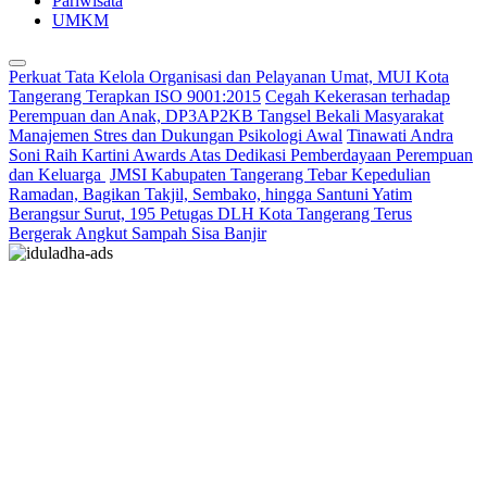
Pariwisata
UMKM
Perkuat Tata Kelola Organisasi dan Pelayanan Umat, MUI Kota
Tangerang Terapkan ISO 9001:2015
Cegah Kekerasan terhadap
Perempuan dan Anak, DP3AP2KB Tangsel Bekali Masyarakat
Manajemen Stres dan Dukungan Psikologi Awal
Tinawati Andra
Soni Raih Kartini Awards Atas Dedikasi Pemberdayaan Perempuan
dan Keluarga
JMSI Kabupaten Tangerang Tebar Kepedulian
Ramadan, Bagikan Takjil, Sembako, hingga Santuni Yatim
Berangsur Surut, 195 Petugas DLH Kota Tangerang Terus
Bergerak Angkut Sampah Sisa Banjir