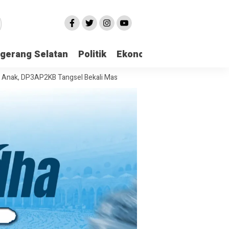
gerang Selatan
Politik
Ekonomi
Edukasi
Pari
3AP2KB Tangsel Bekali Masyarakat Manajemen Stres dan Dukungan Psi