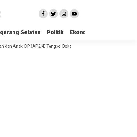
gerang Selatan
Politik
Ekonomi
Edukasi
Pari
Anak, DP3AP2KB Tangsel Bekali Masyarakat Manajemen Stres dan Dukun