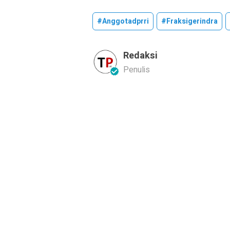
#anggotadprri
#fraksigerindra
Redaksi
Penulis