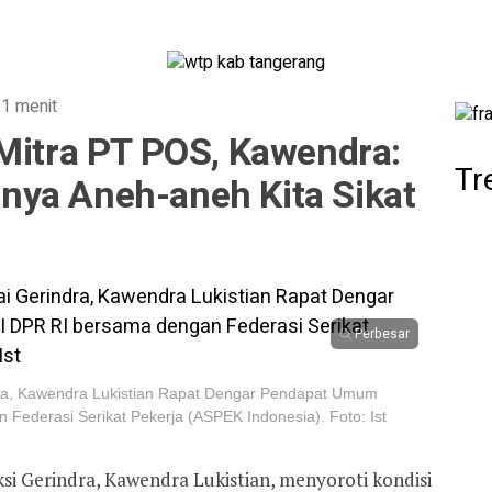
 1 menit
 Mitra PT POS, Kawendra:
Tr
ya Aneh-aneh Kita Sikat
Perbesar
ndra, Kawendra Lukistian Rapat Dengar Pendapat Umum
Federasi Serikat Pekerja (ASPEK Indonesia). Foto: Ist
si Gerindra, Kawendra Lukistian, menyoroti kondisi