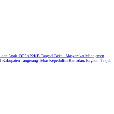
n dan Anak, DP3AP2KB Tangsel Bekali Masyarakat Manajemen
 Kabupaten Tangerang Tebar Kepedulian Ramadan, Bagikan Takjil,