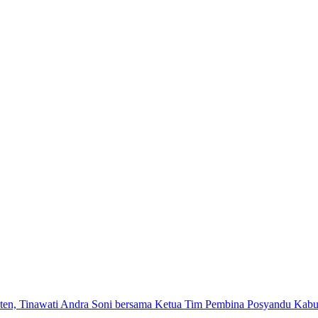
en, Tinawati Andra Soni bersama Ketua Tim Pembina Posyandu Kabupa