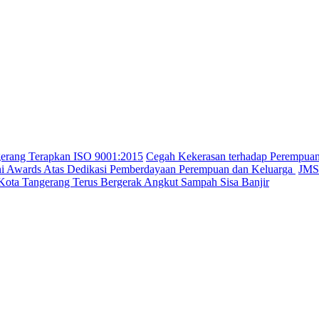
gerang Terapkan ISO 9001:2015
Cegah Kekerasan terhadap Perempua
ini Awards Atas Dedikasi Pemberdayaan Perempuan dan Keluarga
JMSI
Kota Tangerang Terus Bergerak Angkut Sampah Sisa Banjir