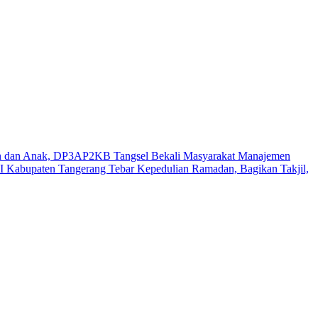
n dan Anak, DP3AP2KB Tangsel Bekali Masyarakat Manajemen
 Kabupaten Tangerang Tebar Kepedulian Ramadan, Bagikan Takjil,