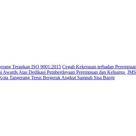
gerang Terapkan ISO 9001:2015
Cegah Kekerasan terhadap Perempua
ini Awards Atas Dedikasi Pemberdayaan Perempuan dan Keluarga
JMSI
Kota Tangerang Terus Bergerak Angkut Sampah Sisa Banjir